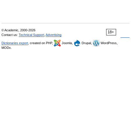
© Academic, 2000-2026
18+
Contact us:
Technical Support
,
Advertising
Dictionaries export
, created on PHP,
Joomla,
Drupal,
WordPress,
MODx.