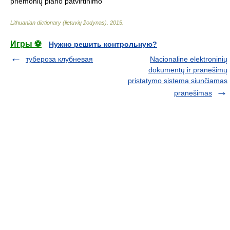
priemonių plano patvirtinimo“
Lithuanian dictionary (lietuvių žodynas)
.
2015
.
Игры ⚽
Нужно решить контрольную?
тубероза клубневая
Nacionaline elektroninių
dokumentų ir pranešimų
pristatymo sistema siunčiamas
pranešimas