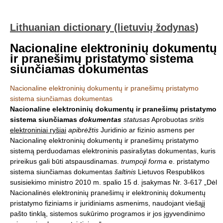
Lithuanian dictionary (lietuvių žodynas)
Nacionaline elektroninių dokumentų
ir pranešimų pristatymo sistema
siunčiamas dokumentas
Nacionaline elektroninių dokumentų ir pranešimų pristatymo
sistema siunčiamas dokumentas
Nacionaline elektroninių dokumentų ir pranešimų pristatymo
sistema siunčiamas
dokumentas
statusas
Aprobuotas
sritis
elektroniniai ryšiai
apibrėžtis
Juridinio ar fizinio asmens per
Nacionalinę elektroninių dokumentų ir pranešimų pristatymo
sistemą perduodamas elektroninis pasirašytas dokumentas, kuris
prireikus gali būti atspausdinamas.
trumpoji forma
e. pristatymo
sistema siunčiamas dokumentas
šaltinis
Lietuvos Respublikos
susisiekimo ministro 2010 m. spalio 15 d. įsakymas Nr. 3-617 „Dėl
Nacionalinės elektroninių pranešimų ir elektroninių dokumentų
pristatymo fiziniams ir juridiniams asmenims, naudojant viešąjį
pašto tinklą, sistemos sukūrimo programos ir jos įgyvendinimo